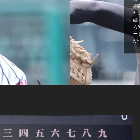
桐
た
続
ら
ー
が