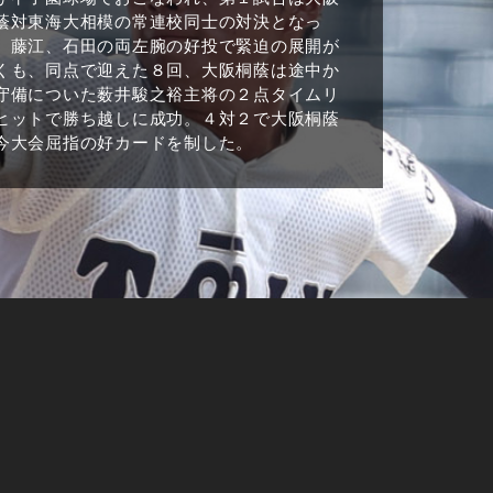
蔭対東海大相模の常連校同士の対決となっ
。藤江、石田の両左腕の好投で緊迫の展開が
くも、同点で迎えた８回、大阪桐蔭は途中か
守備についた薮井駿之裕主将の２点タイムリ
ヒットで勝ち越しに成功。４対２で大阪桐蔭
今大会屈指の好カードを制した。