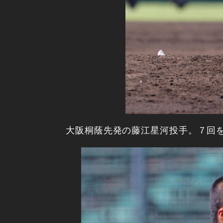
大阪桐蔭先発の藤江星河投手。７回