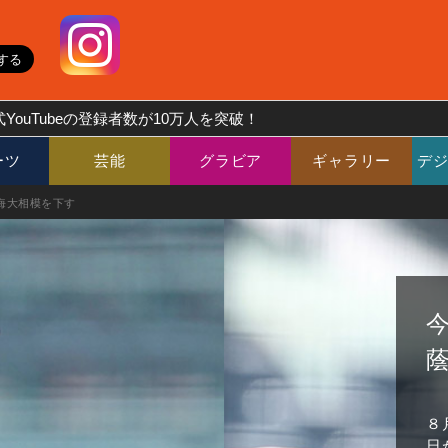
YouTubeの登録者数が10万人を突破！
ーツ
芸能
グラビア
ギャラリー
デ
海大相模を下す
８
日