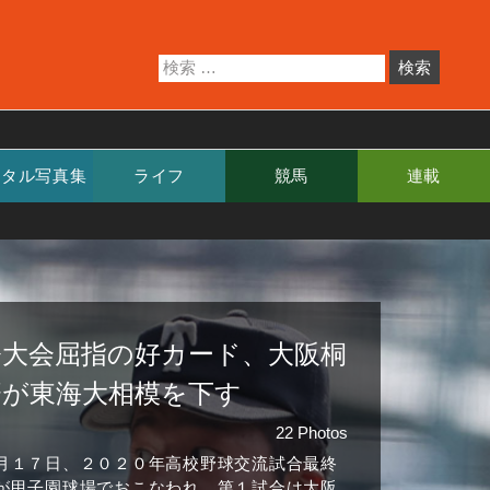
ジタル写真集
ライフ
競馬
連載
今大会屈指の好カード、大阪桐
蔭が東海大相模を下す
22 Photos
月１７日、２０２０年高校野球交流試合最終
が甲子園球場でおこなわれ、第１試合は大阪