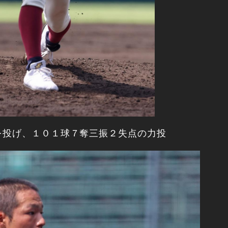
を投げ、１０１球７奪三振２失点の力投