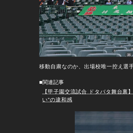
移動自粛なのか、出場校唯一控え選
■関連記事
【甲子園交流試合 ドタバタ舞台裏】
い”の違和感