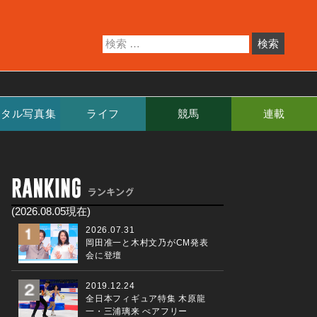
ジタル写真集
ライフ
競馬
連載
(2026.08.05現在)
2026.07.31
岡田准一と木村文乃がCM発表
会に登壇
2019.12.24
全日本フィギュア特集 木原龍
一・三浦璃来 ぺアフリー