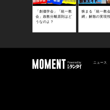
「創価学会」「統一教
狭まる「統一教
会」政教分離原則はど
網」解散の実現
うなのよ？
ニュース