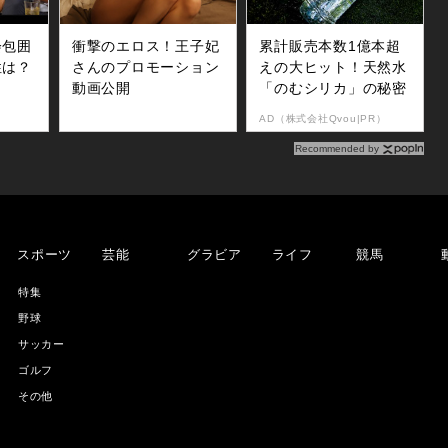
会包囲
衝撃のエロス！王子妃
累計販売本数1億本超
性は？
さんのプロモーション
えの大ヒット！天然水
動画公開
「のむシリカ」の秘密
AD（株式会社Qvou|PR）
Recommended by
スポーツ
芸能
グラビア
ライフ
競馬
特集
野球
サッカー
ゴルフ
その他