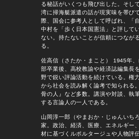
る秘話がいくつも飛び出した。そし
湾に掃海艇派遣の話が現実味を帯び
際、国会に参考人として呼ばれ、「
中村を「歩く日本国憲法」と評して
ない。持たないことが信頼につなが
る。
佐高信（さたか・まこと） 1945
部卒業後、高校教諭や経済誌編集長
野で鋭い評論活動を続けている。権
から社会を読み解く論考で知られる
骨の人』など多数。講演や対談、執
する言論人の一人である。
山岡淳一郎（やまおか・じゅんいちろ
家。政治、経済、医療、エネルギー
材に基づくルポルタージュや人物評