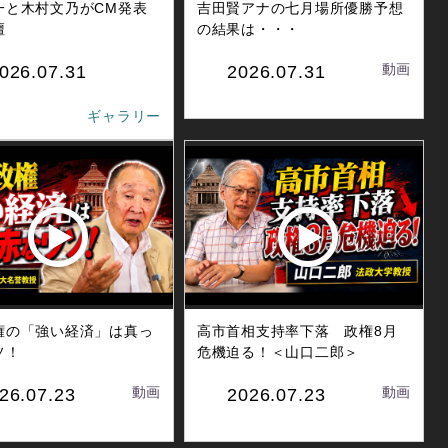
一と木村文乃がCM発表
吉田賢アナの七月場所優勝予想
壇
の結果は・・・
動画
026.07.31
2026.07.31
ギャラリー
権の「強い経済」は真っ
高市首相支持率下落 政権8月
ソ！
危機迫る！＜山口二郎＞
動画
動画
26.07.23
2026.07.23