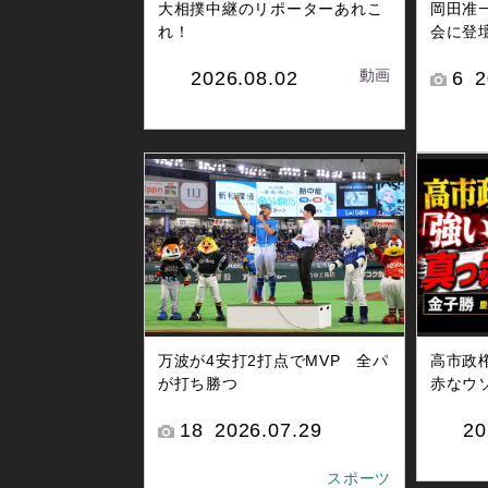
大相撲中継のリポーターあれこ
岡田准
れ！
会に登
動画
2026.08.02
6
2
高市政
万波が4安打2打点でMVP 全パ
赤なウ
が打ち勝つ
20
18
2026.07.29
スポーツ