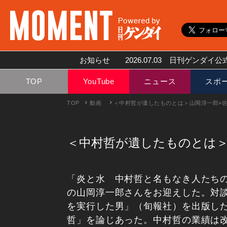
お知らせ
2026.07.03
日刊ゲンダイ公式
TOP
YouTube
ニュース
スポ
TOP
動画
＜中村哲が遺したものとは＞山岡淳一郎×
＜中村哲が遺したものとは＞
「炎と水 中村哲と名もなき人たち
の山岡淳一郎さんをお迎えした。対
を実行した男」（旬報社）を出版し
哲」を論じあった。中村哲の業績は