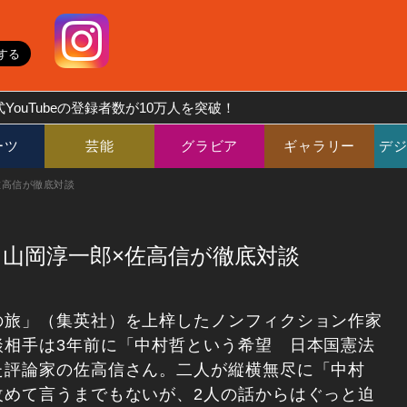
YouTubeの登録者数が10万人を突破！
ーツ
芸能
グラビア
ギャラリー
デ
佐高信が徹底対談
山岡淳一郎×佐高信が徹底対談
の旅」（集英社）を上梓したノンフィクション作家
談相手は3年前に「中村哲という希望 日本国憲法
た評論家の佐高信さん。二人が縦横無尽に「中村
改めて言うまでもないが、2人の話からはぐっと迫