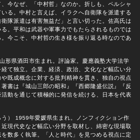
て、今なぜ、「中村哲」なのか。折しも、ペルシャ
ている。中村と言えば、イラクへ自衛隊を派遣する
自衛隊派遣は有害無益だ」と言い切った。佐高氏は
いる。平和は武器や軍事力でもたらされるものでは
る。今こそ、中村哲の生き様を振り返る時なのであ
年、山形県酒田市生まれ。評論家。慶應義塾大学法学
を経て独立。企業、経済、政治、文化など幅広い分
力や既成概念に対する批判精神を貫き、独自の視点
。著書は『城山三郎の昭和』『西郷隆盛伝説』『反
筆活動を通じて積極的に発信を続ける、日本を代表
う） 1959年愛媛県生まれ。ノンフィクション作
、近現代史など幅広い分野を取材し、綿密な現場取
伝を数多く執筆。「人と時代」を見つめる視点に定