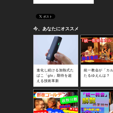
今、あなたにオススメ
進化し続ける加熱式た
統一教会が「カ
ばこ「glo」期待を超
たるゆえんは？
える技術革新