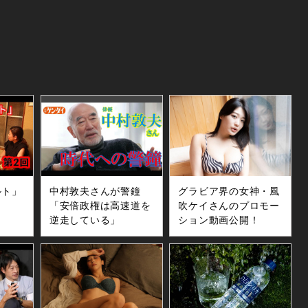
ルト」
中村敦夫さんが警鐘
グラビア界の女神・風
「安倍政権は高速道を
吹ケイさんのプロモー
逆走している」
ション動画公開！